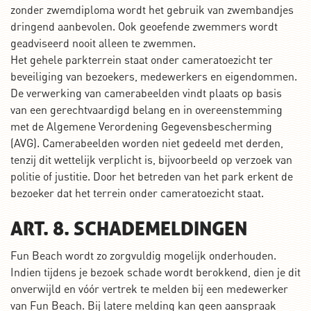
zonder zwemdiploma wordt het gebruik van zwembandjes
dringend aanbevolen. Ook geoefende zwemmers wordt
geadviseerd nooit alleen te zwemmen.
Het gehele parkterrein staat onder cameratoezicht ter
beveiliging van bezoekers, medewerkers en eigendommen.
De verwerking van camerabeelden vindt plaats op basis
van een gerechtvaardigd belang en in overeenstemming
met de Algemene Verordening Gegevensbescherming
(AVG). Camerabeelden worden niet gedeeld met derden,
tenzij dit wettelijk verplicht is, bijvoorbeeld op verzoek van
politie of justitie. Door het betreden van het park erkent de
bezoeker dat het terrein onder cameratoezicht staat.
ART. 8. SCHADEMELDINGEN
Fun Beach wordt zo zorgvuldig mogelijk onderhouden.
Indien tijdens je bezoek schade wordt berokkend, dien je dit
onverwijld en vóór vertrek te melden bij een medewerker
van Fun Beach. Bij latere melding kan geen aanspraak