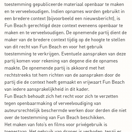
toestemming gepubliceerde materiaal openbaar te maken
en te verveelvoudigen. Indien opnames worden gebruikt in
een bredere context (bijvoorbeeld een nieuwsbericht), is
Fun Beach gerechtigd deze context eveneens openbaar te
maken en te verveelvoudigen. De opnemende partij dient de
maker van de bredere context tijdig op de hoogte te stellen
van dit recht van Fun Beach en voor het gebruik
toestemming te verkrijgen. Eventuele aanspraken van deze
partij komen voor rekening van degene die de opnames
maakte. De opnemende partij is akkoord met het
rechtstreeks tot hem richten van de aanspraken door de
partij die de context heeft gemaakt en vrijwaart Fun Beach
van iedere aansprakelijkheid in dit kader.
Fun Beach behoudt zich het recht voor zich te verzetten
tegen openbaarmaking of verveelvoudiging van
auteursrechtelijk beschermde werken door derden die niet
over de toestemming van Fun Beach beschikken.
Het maken van foto’s en films voor privégebruik is
toegestaan. Het gebruik van drones is verboden, tenzij er