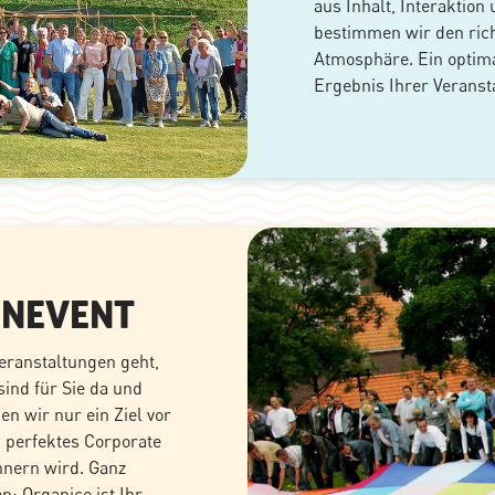
aus Inhalt, Interaktio
bestimmen wir den rich
Atmosphäre. Ein optim
Ergebnis Ihrer Veransta
ENEVENT
eranstaltungen geht,
ind für Sie da und
n wir nur ein Ziel vor
n perfektes Corporate
nnern wird. Ganz
n: Organice ist Ihr